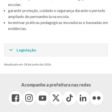
escolar;
garantir proteção, cuidado e segurança durante o período
ampliado de permanência na escola;
incentivar práticas pedagógicas inovadoras e baseadas em
evidências.
Legislação
Atualizado em 18 de junho de 2026.
Acompanhe a prefeitura nas redes
Facebook
Instagram
Youtube
X
Tiktok
LinkedIn
Flickr
(link
(link
(link
(Antigo
(link
(link
(link
abre
abre
abre
Twitter)
abre
abre
abre
em
em
em
(link
em
em
em