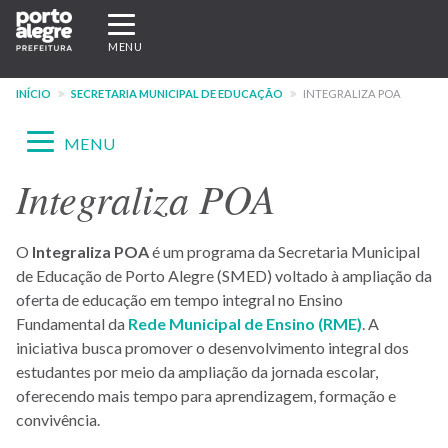
Pular
Expandir/recolher
para
navegação
MENU
o
conteúdo
INÍCIO
SECRETARIA MUNICIPAL DE EDUCAÇÃO
INTEGRALIZA POA
principal
Expandir/recolher
MENU
navegação
Integraliza POA
Menu
-
O
Integraliza POA
é um programa da Secretaria Municipal
site
de Educação de Porto Alegre (SMED) voltado à ampliação da
SMED
oferta de educação em tempo integral no Ensino
Fundamental da
Rede Municipal de Ensino (RME)
. A
iniciativa busca promover o desenvolvimento integral dos
estudantes por meio da ampliação da jornada escolar,
oferecendo mais tempo para aprendizagem, formação e
convivência.