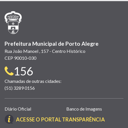
nova
nova
nova
abre
nova
nova
nova
janela)
janela)
janela)
em
janela)
janela)
janela)
nova
janela)
Prefeitura Municipal de Porto Alegre
Rua João Manoel , 157 - Centro Histórico
CEP 90010-030
Telefone
156
para
Chamadas de outras cidades:
(51) 3289 0156
contato:
Links
Diário Oficial
Banco de Imagens
úteis
(LINK
ACESSE O PORTAL TRANSPARÊNCIA
(abrem
ABRE