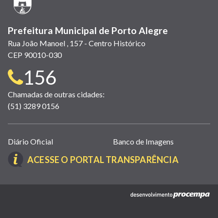
janela)
Prefeitura Municipal de Porto Alegre
Rua João Manoel , 157 - Centro Histórico
CEP 90010-030
Telefone
156
para
Chamadas de outras cidades:
(51) 3289 0156
contato:
Links
Diário Oficial
Banco de Imagens
úteis
(LINK
ACESSE O PORTAL TRANSPARÊNCIA
(abrem
ABRE
em
EM
nova
(link
NOVA
janela)
abre
JANELA)