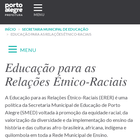
Pular
Expandir/recolher
para
navegação
MENU
o
conteúdo
INÍCIO
SECRETARIA MUNICIPAL DE EDUCAÇÃO
principal
EDUCAÇÃO PARA AS RELAÇÕES ÉTNICO-RACIAIS
Expandir/recolher
MENU
navegação
Educação para as
Menu
-
Relações Étnico-Raciais
site
SMED
A Educação para as Relações Étnico-Raciais (ERER) é uma
política da Secretaria Municipal de Educação de Porto
Alegre (SMED) voltada à promoção da equidade racial, da
valorização da diversidade e da implementação do ensino da
história e das culturas afro-brasileira, africana, indígena e
quilombola em toda a Rede Municipal de Ensino.